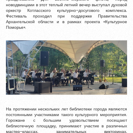
Зарегистрироваться
новодвинцами в этот теплый летний вечер выступал духовой
оркестр Котласского культурно-досугового комплекса.
Фестиваль проходил при поддержке Правительства
Архангельской области и в рамках проекта «Культурное
Поморье».
Пароль должен быть минимум 6 символов и содержать хотя
бы одну строчную букву, одну прописную букву, одну цифру
На протяжении нескольких лет библиотеки города являются
и один специальный символ.
постоянными участниками такого культурного мероприятия.
Горожане с большим удовольствием посещают
библиотечную площадку, принимают участие в различных
мастер-классах, занимательных викторинах,