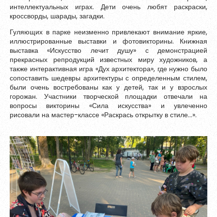
интеллектуальных играх. Дети очень любят раскраски,
Обновить
кроссворды, шарады, загадки.
Гуляющих в парке неизменно привлекают внимание яркие,
иллюстрированные выставки и фотовикторины. Книжная
Я согласен на обработку
персональных данных
выставка «Искусство лечит душу» с демонстрацией
Я согласен с
правилами использования материалов
,
прекрасных репродукций известных миру художников, а
размещённых на портале.
также интерактивная игра «Дух архитектора», где нужно было
сопоставить шедевры архитектуры с определенным стилем,
были очень востребованы как у детей, так и у взрослых
Зарегистрироваться
горожан. Участники творческой площадки отвечали на
вопросы викторины «Сила искусства» и увлеченно
рисовали на мастер-классе «Раскрась открытку в стиле...».
Уже зарегистрированы?
Войти