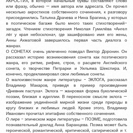
АКРОСТИХ, в которой начальные буквы составляют слово
Зарегистрироваться
или фразу, обычно — имя автора или адресата. Он прочел
несколько акростихов собственного сочинения, к разговору
присоединились Татьяна Драчева и Нина Брагина, у которых
в поэтическом багаже было много таких стихотворений-
загадок. Чтением стихотворения Николая Гумилёва «Ангел
лёг у края небосклона», где зашифровано имя его жены,
Анны Ахматовой завершилось первая часть диалога о
жанрах.
О СОНЕТАХ очень увлеченно поведал Виктор Доронин. Он
рассказал историю возникновения сонета как поэтического
жанра, его ритме, рифме, строе, о расцвете Английского
сонета, о творчестве Петрарки и Уильяма Шекспира. И,
конечно, продекламировал свои любимые сонеты.
О малоизвестном жанре литературы - ЭКЛОГА, рассказал
Владимир Макаров, приведя в пример произведение
«Дневник пастуха». Эклога — жанровая форма буколической
поэзии, близкая к идиллии. В переносном смысле эклога —
Пароль должен быть минимум 6 символов и содержать хотя
изображение уединённой мирной жизни среди природы в
бы одну строчную букву, одну прописную букву, одну цифру
кругу близких и любимых людей. Кроме этого, Владимир
и один специальный символ.
Иванович прочитал эпитафию собственного сочинения.
О лире - эпическом жаре литературы – ПОЭМЕ, подготовила
познавательный доклад Анна Баранцева. Поэма может быть
героической, романтической, критической, сатирической и т.