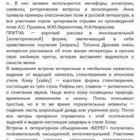
п.. В них активно используются метафоры, аллегории,
Обновить
символы, риторические вопросы и восклицания. Анна
привела примеры классических поэм в русской литературе, а
все участники хором цитировали отрывки из произведений
поэм А.С. Пушкина, М.Ю.Лермонтова, Н.А.Некрасова.
Я согласен на обработку
персональных данных
ПРИТЧА — короткий рассказ в иносказательной
Я согласен с
правилами использования материалов
,
(аллегорической) форме, заключающий в себе
размещённых на портале.
нравственное поучение (мораль). Татьяна Драчева очень
интересно рассказала об этом жанре литературы и прочла
свою любимую притчу, которая заставляет задуматься о
Зарегистрироваться
смысле жизни.
В завершение встречи интересным и необычным оказалось
задание от ведущей: написать стихотворение в японском
стиле Хокку (хайку) — короткая форма стихотворения,
состоящая из трёх строк. Рифмы нет, главное — ритмичность
Уже зарегистрированы?
Войти
и сочетание звуков. Чаще всего хокку посвящены природе,
временным изменениям и сезону. Поэты описывают
простые, но в то же время поразительные моменты —
падение листа, моросящий дождь или утреннюю росу. Почти
все авторы прекрасно справились с этой поэтической
задачей и выдали настоящие шедевры в стиле Хокку.
Встреча в литературном объединении «БЕРЕГ» получилась
познавательной, насыщенной, интеллектуальной. Участники
с интересом слушали, спрашивали, дискутировали.