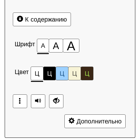
К содержанию
А
Шрифт
А
А
Цвет
Ц
Ц
Ц
Ц
Ц
Дополнительно