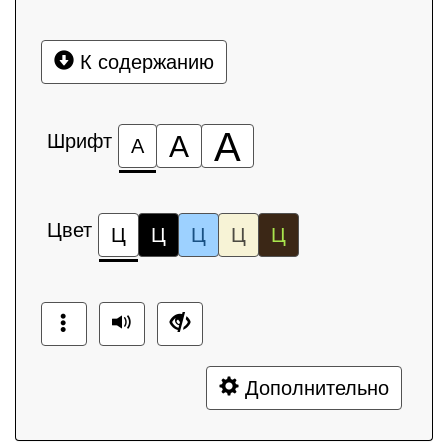
К содержанию
А
Шрифт
А
А
Цвет
Ц
Ц
Ц
Ц
Ц
Дополнительно