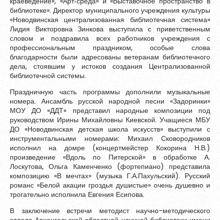
краеведение», «Арт‑среда» и «Выставочное пространство в
библиотеке». Директор муниципального учреждения культуры
«Новодвинская централизованная библиотечная система»
Лидия Викторовна Зинкова выступила с приветственным
словом и поздравила всех работников учреждения с
профессиональным праздником, особые слова
благодарности были адресованы ветеранам библиотечного
дела, стоявшим у истоков создания Централизованной
библиотечной системы.
Праздничную часть программы дополнили музыкальные
номера. Ансамбль русской народной песни «Задоринки»
МОУ ДО «ДДТ» представил народные композиции под
руководством Ирины Михайловны Киевской. Учащиеся МБУ
ДО «Новодвинская детская школа искусств» выступили с
инструментальными номерами: Михаил Сковородников
исполнил на домре (концертмейстер Кокорина Н.В.)
произведение «Вдоль по Питерской» в обработке А.
Лоскутова, Ольга Каменченко (фортепиано) представила
композицию «В мечтах» (музыка Г.А.Пахульский). Русский
романс «Белой акации гроздья душистые» очень душевно и
трогательно исполнила Евгения Есипова.
В заключение встречи методист научно-методического