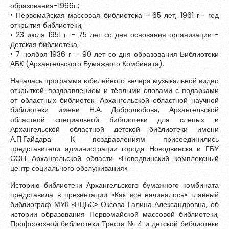
Зарегистрироваться
образования-1966г.;
• Первомайская массовая библиотека - 65 лет, 1961 г.- год
открытия библиотеки;
• 23 июля 1951 г. - 75 лет со дня основания организации -
Детская библиотека;
• 7 ноября 1936 г. - 90 лет со дня образования Библиотеки
АБК (Архангельского Бумажного Комбината).
Началась программа юбилейного вечера музыкальной видео
открыткой-поздравлением и тёплыми словами с подарками
от областных библиотек: Архангельской областной научной
библиотеки имени Н.А. Добролюбова, Архангельской
областной специальной библиотеки для слепых и
Архангельской областной детской библиотеки имени
А.П.Гайдара. К поздравлениям присоединились
представители администрации города Новодвинска и ГБУ
СОН Архангельской области «Новодвинский комплексный
центр социального обслуживания».
Пароль должен быть минимум 6 символов и содержать хотя
бы одну строчную букву, одну прописную букву, одну цифру
Историю библиотеки Архангельского бумажного комбината
и один специальный символ.
представила в презентации «Как всё начиналось» главный
библиограф МУК «НЦБС» Оксова Галина Александровна, об
истории образования Первомайской массовой библиотеки,
Профсоюзной библиотеки Треста № 4 и детской библиотеки