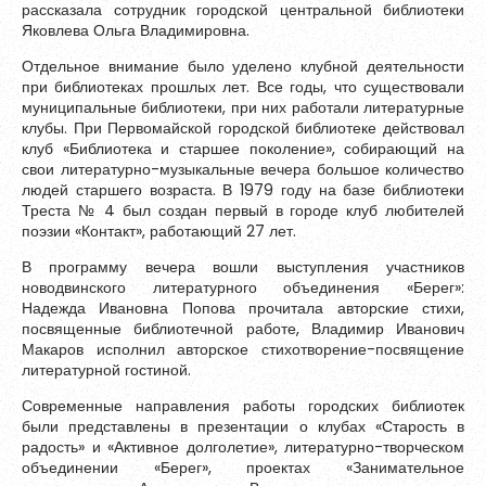
рассказала сотрудник городской центральной библиотеки
Обновить
Яковлева Ольга Владимировна.
Отдельное внимание было уделено клубной деятельности
при библиотеках прошлых лет. Все годы, что существовали
Я согласен на обработку
персональных данных
муниципальные библиотеки, при них работали литературные
Я согласен с
правилами использования материалов
,
клубы. При Первомайской городской библиотеке действовал
размещённых на портале.
клуб «Библиотека и старшее поколение», собирающий на
свои литературно-музыкальные вечера большое количество
людей старшего возраста. В 1979 году на базе библиотеки
Треста № 4 был создан первый в городе клуб любителей
Зарегистрироваться
поэзии «Контакт», работающий 27 лет.
В программу вечера вошли выступления участников
новодвинского литературного объединения «Берег»:
Уже зарегистрированы?
Войти
Надежда Ивановна Попова прочитала авторские стихи,
посвященные библиотечной работе, Владимир Иванович
Макаров исполнил авторское стихотворение-посвящение
литературной гостиной.
Современные направления работы городских библиотек
были представлены в презентации о клубах «Старость в
радость» и «Активное долголетие», литературно-творческом
объединении «Берег», проектах «Занимательное