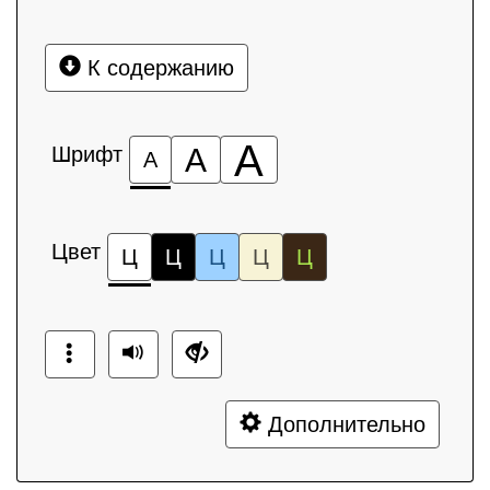
К содержанию
А
Шрифт
А
А
Цвет
Ц
Ц
Ц
Ц
Ц
Дополнительно