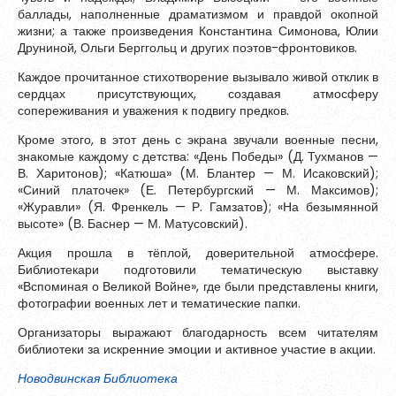
Зарегистрироваться
баллады, наполненные драматизмом и правдой окопной
жизни; а также произведения Константина Симонова, Юлии
Друниной, Ольги Берггольц и других поэтов-фронтовиков.
Каждое прочитанное стихотворение вызывало живой отклик в
сердцах присутствующих, создавая атмосферу
сопереживания и уважения к подвигу предков.
Кроме этого, в этот день с экрана звучали военные песни,
знакомые каждому с детства: «День Победы» (Д. Тухманов —
В. Харитонов); «Катюша» (М. Блантер — М. Исаковский);
«Синий платочек» (Е. Петербургский — М. Максимов);
«Журавли» (Я. Френкель — Р. Гамзатов); «На безымянной
высоте» (В. Баснер — М. Матусовский).
Акция прошла в тёплой, доверительной атмосфере.
Библиотекари подготовили тематическую выставку
«Вспоминая о Великой Войне», где были представлены книги,
Пароль должен быть минимум 6 символов и содержать хотя
фотографии военных лет и тематические папки.
бы одну строчную букву, одну прописную букву, одну цифру
и один специальный символ.
Организаторы выражают благодарность всем читателям
библиотеки за искренние эмоции и активное участие в акции.
Новодвинская Библиотека