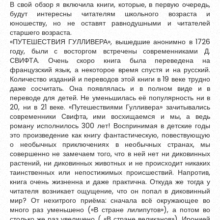
Зарегистрироваться
В свой обзор я включила книги, которые, в первую очередь,
будут интересны читателям школьного возраста и
юношеству, но не оставят равнодушными и читателей
старшего возраста.
«ПУТЕШЕСТВИЯ ГУЛЛИВЕРА», вышедшие анонимно в 1726
году, были с восторгом встречены современниками Д.
СВИФТА. Очень скоро книга была переведена на
французский язык, а некоторое время спустя и на русский.
Количество изданий и переводов этой книги в 19 веке трудно
даже сосчитать. Она появлялась и в полном виде и в
переводе для детей. Не уменьшилась её популярность ни в
20, ни в 21 веке. «Путешествиями Гулливера» зачитывались
современники Свифта, ими восхищаемся и мы, а ведь
роману исполнилось 300 лет! Воспринимая в детские годы
это произведение как книгу фантастическую, повествующую
о необычных приключениях в необычных странах, мы
совершенно не замечаем того, что в ней нет ни диковинных
растений, ни диковинных животных и не происходит никаких
Пароль должен быть минимум 6 символов и содержать хотя
таинственных или непостижимых происшествий. Напротив,
бы одну строчную букву, одну прописную букву, одну цифру
книга очень жизненна и даже практична. Откуда же тогда у
и один специальный символ.
читателя возникает ощущение, что он попал в диковинный
мир? От нехитрого приёма: сначала всё окружающее во
много раз уменьшено («В стране лилипутов»), а потом во
столько же раз увеличено ( «В стране великанов»). Иронией