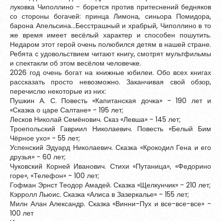
луковка Чиполлино - борется против притеснений бедняков
со стороны богачей: принца Лимона, синьора Помидора,
барона Апельсина…Бесстрашный и храбрый, Чиполлино в то
же время имеет весёлый характер и способен пошутить.
Недаром этот герой очень полюбился детям в нашей стране.
Ребята с удовольствием читают книгу, смотрят мультфильмы
и спектакли об этом весёлом человечке.
2026 год очень богат на книжные юбилеи. Обо всех книгах
рассказать просто невозможно. Заканчивая свой обзор,
перечислю некоторые из них:
Пушкин А. С. Повесть «Капитанская дочка» - 190 лет и
«Сказка о царе Салтане» - 195 лет;
Лесков Николай Семёнович. Сказ «Левша» - 145 лет;
Троепольский Гавриил Николаевич. Повесть «Белый Бим
Чёрное ухо» - 55 лет;
Успенский Эдуард Николаевич. Сказка «Крокодил Гена и его
друзья» - 60 лет;
Чуковский Корней Иванович. Стихи «Путаница», «Федорино
горе», «Телефон» - 100 лет;
Гофман Эрнст Теодор Амадей. Сказка «Щелкунчик» - 210 лет;
Кэрролл Льюис. Сказка «Алиса в Зазеркалье» - 155 лет;
Милн Алан Александр. Сказка «Винни-Пух и все-все-все» -
100 лет