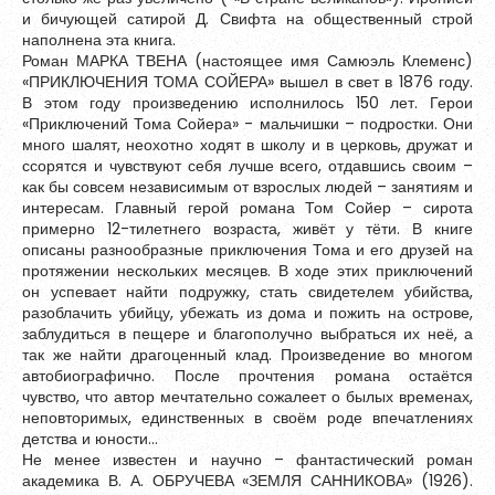
и бичующей сатирой Д. Свифта на общественный строй
Обновить
наполнена эта книга.
Роман МАРКА ТВЕНА (настоящее имя Самюэль Клеменс)
«ПРИКЛЮЧЕНИЯ ТОМА СОЙЕРА» вышел в свет в 1876 году.
Я согласен на обработку
персональных данных
В этом году произведению исполнилось 150 лет. Герои
Я согласен с
правилами использования материалов
,
«Приключений Тома Сойера» - мальчишки – подростки. Они
размещённых на портале.
много шалят, неохотно ходят в школу и в церковь, дружат и
ссорятся и чувствуют себя лучше всего, отдавшись своим –
как бы совсем независимым от взрослых людей – занятиям и
интересам. Главный герой романа Том Сойер – сирота
Зарегистрироваться
примерно 12-тилетнего возраста, живёт у тёти. В книге
описаны разнообразные приключения Тома и его друзей на
протяжении нескольких месяцев. В ходе этих приключений
он успевает найти подружку, стать свидетелем убийства,
Уже зарегистрированы?
Войти
разоблачить убийцу, убежать из дома и пожить на острове,
заблудиться в пещере и благополучно выбраться их неё, а
так же найти драгоценный клад. Произведение во многом
автобиографично. После прочтения романа остаётся
чувство, что автор мечтательно сожалеет о былых временах,
неповторимых, единственных в своём роде впечатлениях
детства и юности…
Не менее известен и научно – фантастический роман
академика В. А. ОБРУЧЕВА «ЗЕМЛЯ САННИКОВА» (1926).