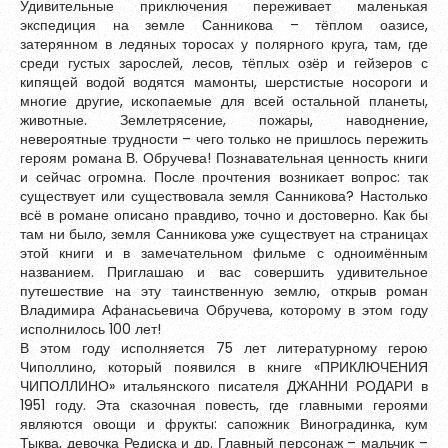
Удивительные приключения переживает маленькая
экспедиция на земле Санникова – тёплом оазисе,
затерянном в ледяных торосах у полярного круга, там, где
среди густых зарослей, лесов, тёплых озёр и гейзеров с
кипящей водой водятся мамонты, шерстистые носороги и
многие другие, ископаемые для всей остальной планеты,
животные. Землетрясение, пожары, наводнение,
невероятные трудности – чего только не пришлось пережить
героям романа В. Обручева! Познавательная ценность книги
и сейчас огромна. После прочтения возникает вопрос: так
существует или существовала земля Санникова? Настолько
всё в романе описано правдиво, точно и достоверно. Как бы
там ни было, земля Санникова уже существует на страницах
этой книги и в замечательном фильме с одноимённым
названием. Приглашаю и вас совершить удивительное
путешествие на эту таинственную землю, открыв роман
Владимира Афанасьевича Обручева, которому в этом году
исполнилось 100 лет!
В этом году исполняется 75 лет литературному герою
Чиполлино, который появился в книге «ПРИКЛЮЧЕНИЯ
ЧИПОЛЛИНО» итальянского писателя ДЖАННИ РОДАРИ в
1951 году. Эта сказочная повесть, где главными героями
являются овощи и фрукты: сапожник Виноградинка, кум
Тыква, девочка Редиска и др. Главный персонаж – мальчик –