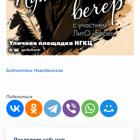
Обновить
Я согласен на обработку
персональных данных
Я согласен с
правилами использования материалов
,
размещённых на портале.
Зарегистрироваться
Библиотека Новодвинская
Уже зарегистрированы?
Войти
Поделиться
Последние события