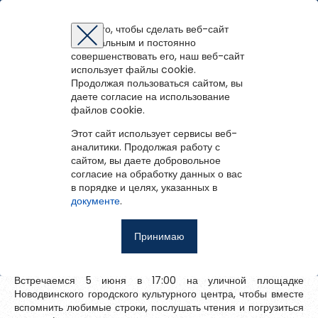
Новодвинская централизованная библиотечная система
Для того, чтобы сделать веб-сайт
оптимальным и постоянно
Восстановление пароля
Регистрация на портале
Авторизация
Вы успешно зарегистрированы!
совершенствовать его, наш веб-сайт
войти
или
зарегистрироваться
использует файлы cookie.
Для того чтобы получить доступ к полнотекстовым документам и
Зарегистрированные пользователи имеют доступ к
Вернуться назад
Продолжая пользоваться сайтом, вы
Перейти на портал
записям вебинаров необходимо авторизоваться.
методическим рекомендациям, сценариям мероприятий,
Если у вас еще нет учетной записи,
даете согласие на использование
зарегистрируйтесь.
Пушкинский вечер «Я вновь читаю
библиографическим и другим полнотекстовым документам, а
файлов cookie.
пушкинские строки…»
Ошибка регистрации.
Перезагрузите
страницу и попробуйте
также к записям вебинаров.
снова
Этот сайт использует сервисы веб-
Восстановить пароль
аналитики. Продолжая работу с
03 июня 2026
сайтом, вы даете добровольное
Главная
согласие на обработку данных о вас
в порядке и целях, указанных в
Совсем скоро отмечается день рождения Александра
Введите эл.почту, привязанную к профилю на портале. На
События
документе
.
Сергеевича Пушкина — поэта, чьи произведения давно стали
неё мы отправим ссылку для восстановления пароля.
Запомнить меня
частью русской культуры и продолжают звучать и сегодня.
О библиотеке
Принимаю
Приглашаем всех на Пушкинский вечер с участием
Войти
Советуем почитать
литературного объединения «Берег»!
Встречаемся 5 июня в 17:00 на уличной площадке
Ещё
Новодвинского городского культурного центра, чтобы вместе
Восстановить пароль
вспомнить любимые строки, послушать чтения и погрузиться
Фотоальбом